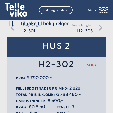
Meny
Hold meg oppdatert
Tilbake til boligvelger
Forrige leilighet
Neste leilighet
H2-301
H2-303
HUS 2
H2-302
SOLGT
6 790 000,-
PRIS:
2 828,-
FELLESKOSTNADER PR.MND:
6 798 490,-
TOTAL PRIS INK.OMK:
8 490,-
OMKOSTNINGER:
80,8 m²
3
BRA-i:
ETASJE: