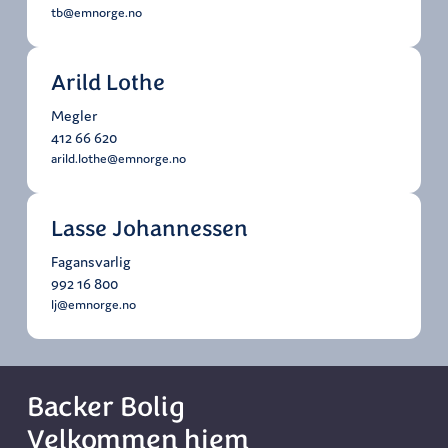
tb@emnorge.no
Arild Lothe
Megler
412 66 620
arild.lothe@emnorge.no
Lasse Johannessen
Fagansvarlig
992 16 800
lj@emnorge.no
Backer Bolig
Velkommen hjem