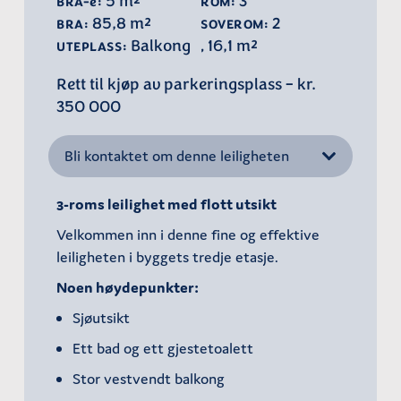
5 m²
3
BRA-e:
ROM:
85,8 m²
2
BRA:
SOVEROM:
Balkong
16,1 m²
UTEPLASS:
,
Rett til kjøp av parkeringsplass­ – kr.
350 000
Bli kontaktet om denne leiligheten
3-roms leilighet med flott utsikt
Velkommen inn i denne fine og effektive
leiligheten i byggets tredje etasje.
Noen høydepunkter:
Sjøutsikt
Ett bad og ett gjestetoalett
Stor vestvendt balkong