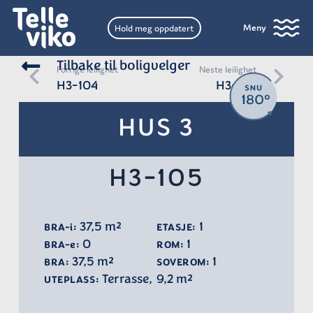
Meny
Hold meg oppdatert
Tilbake til boligvelger
Forrige leilighet
Neste leilighet
H3-104
H3-201
HUS 3
H3-105
37,5 m²
1
BRA-i:
ETASJE:
0
1
BRA-e:
ROM:
37,5 m²
1
BRA:
SOVEROM:
Terrasse
,
9,2 m²
UTEPLASS: