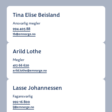
Tina Elise Beisland
Ansvarlig megler
994 405 88
tb@emnorge.no
Arild Lothe
Megler
412 66 620
arild.lothe@emnorge.no
Lasse Johannessen
Fagansvarlig
992 16 800
lj@emnorge.no