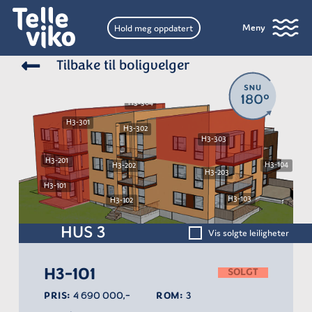
Meny
Hold meg oppdatert
Tilbake til boligvelger
H3-304
H3-301
H3-302
H3-303
H3-201
H3-104
H3-202
H3-203
H3-101
H3-103
H3-102
HUS 3
Vis solgte leiligheter
H3-101
SOLGT
PRIS:
4 690 000,-
ROM:
3