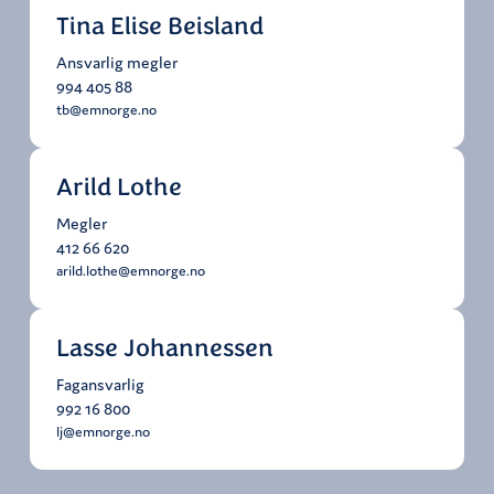
Tina Elise Beisland
Ansvarlig megler
994 405 88
tb@emnorge.no
Arild Lothe
Megler
412 66 620
arild.lothe@emnorge.no
Lasse Johannessen
Fagansvarlig
992 16 800
lj@emnorge.no